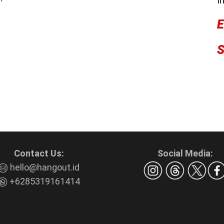
I
Contact Us:
Social Media:
hello@hangout.id
+6285319161414