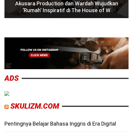
Akusara Production dan Wardah Wujudkan
‘Rumah’ Inspiratif di The House of W
ADS
SKULIZM.COM
Pentingnya Belajar Bahasa Inggris di Era Digital